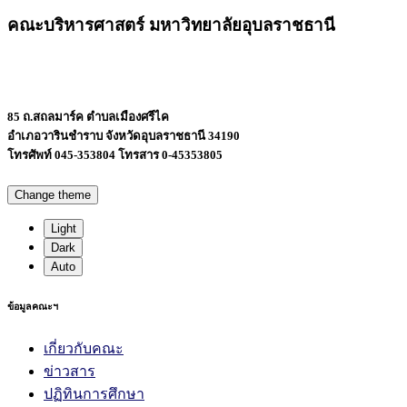
คณะบริหารศาสตร์ มหาวิทยาลัยอุบลราชธานี
85 ถ.สถลมาร์ค ตำบลเมืองศรีไค
อำเภอวารินชำราบ จังหวัดอุบลราชธานี 34190
โทรศัพท์ 045-353804 โทรสาร 0-45353805
Change theme
Light
Dark
Auto
ข้อมูลคณะฯ
เกี่ยวกับคณะ
ข่าวสาร
ปฏิทินการศึกษา