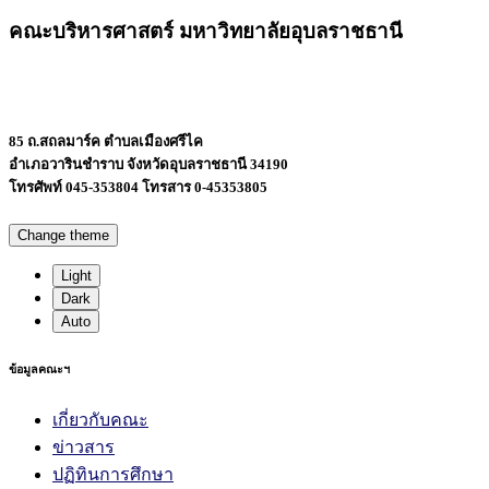
คณะบริหารศาสตร์ มหาวิทยาลัยอุบลราชธานี
85 ถ.สถลมาร์ค ตำบลเมืองศรีไค
อำเภอวารินชำราบ จังหวัดอุบลราชธานี 34190
โทรศัพท์ 045-353804 โทรสาร 0-45353805
Change theme
Light
Dark
Auto
ข้อมูลคณะฯ
เกี่ยวกับคณะ
ข่าวสาร
ปฏิทินการศึกษา