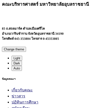
คณะบริหารศาสตร์ มหาวิทยาลัยอุบลราชธานี
85 ถ.สถลมาร์ค ตำบลเมืองศรีไค
อำเภอวารินชำราบ จังหวัดอุบลราชธานี 34190
โทรศัพท์ 045-353804 โทรสาร 0-45353805
Change theme
Light
Dark
Auto
ข้อมูลคณะฯ
เกี่ยวกับคณะ
ข่าวสาร
ปฏิทินการศึกษา