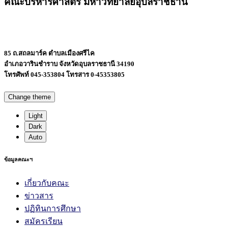
คณะบริหารศาสตร์ มหาวิทยาลัยอุบลราชธานี
85 ถ.สถลมาร์ค ตำบลเมืองศรีไค
อำเภอวารินชำราบ จังหวัดอุบลราชธานี 34190
โทรศัพท์ 045-353804 โทรสาร 0-45353805
Change theme
Light
Dark
Auto
ข้อมูลคณะฯ
เกี่ยวกับคณะ
ข่าวสาร
ปฏิทินการศึกษา
สมัครเรียน