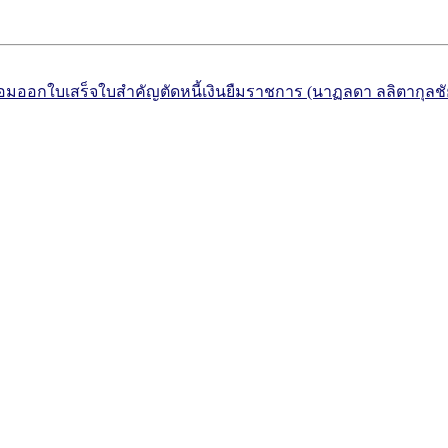
ออกใบเสร็จใบสำคัญตัดหนี้เงินยืมราชการ (นาฏลดา ลลิตากุลชัย