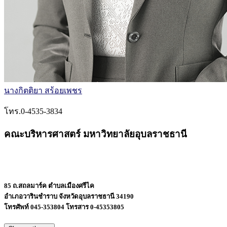
นางกิตติยา สร้อยเพชร
โทร.0-4535-3834
คณะบริหารศาสตร์ มหาวิทยาลัยอุบลราชธานี
85 ถ.สถลมาร์ค ตำบลเมืองศรีไค
อำเภอวารินชำราบ จังหวัดอุบลราชธานี 34190
โทรศัพท์ 045-353804 โทรสาร 0-45353805