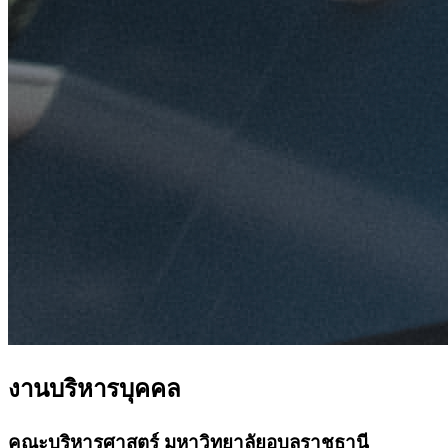
งานบริหารบุคคล
คณะบริหารศาสตร์ มหาวิทยาลัยอุบลราชธานี