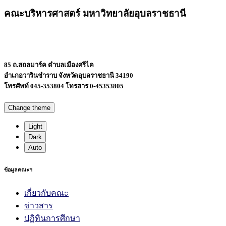
คณะบริหารศาสตร์ มหาวิทยาลัยอุบลราชธานี
85 ถ.สถลมาร์ค ตำบลเมืองศรีไค
อำเภอวารินชำราบ จังหวัดอุบลราชธานี 34190
โทรศัพท์ 045-353804 โทรสาร 0-45353805
Change theme
Light
Dark
Auto
ข้อมูลคณะฯ
เกี่ยวกับคณะ
ข่าวสาร
ปฏิทินการศึกษา