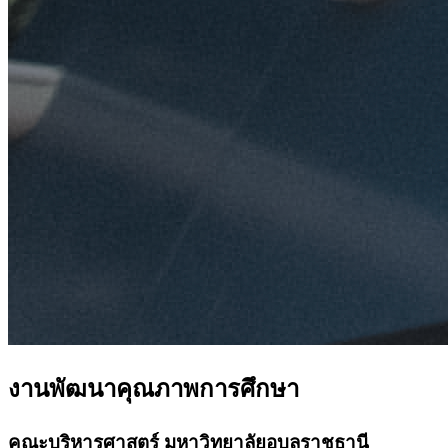
งานพัฒนาคุณภาพการศึกษา
คณะบริหารศาสตร์ มหาวิทยาลัยอุบลราชธานี