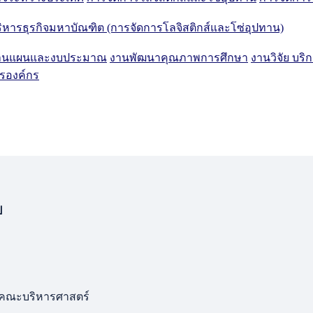
ิหารธุรกิจมหาบัณฑิต (การจัดการโลจิสติกส์และโซ่อุปทาน)
านแผนและงบประมาณ
งานพัฒนาคุณภาพการศึกษา
งานวิจัย บร
ารองค์กร
ป
ารคณะบริหารศาสตร์