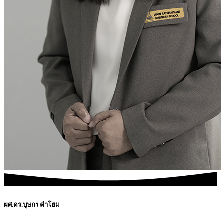
ผศ.ดร.บุษกร คำโฮม