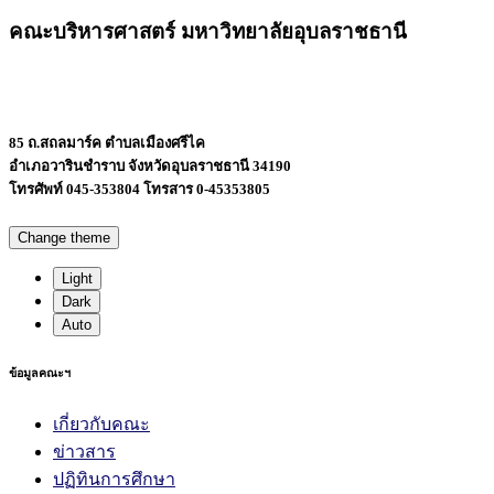
คณะบริหารศาสตร์ มหาวิทยาลัยอุบลราชธานี
85 ถ.สถลมาร์ค ตำบลเมืองศรีไค
อำเภอวารินชำราบ จังหวัดอุบลราชธานี 34190
โทรศัพท์ 045-353804 โทรสาร 0-45353805
Change theme
Light
Dark
Auto
ข้อมูลคณะฯ
เกี่ยวกับคณะ
ข่าวสาร
ปฏิทินการศึกษา