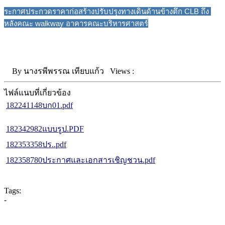
ระกาศประกวดราคาก่อสร้างปรับปรุงทางเดินด้านข้างตึก CLB ถึง 
หลังคณะ walkway อาคารคณะบริหารศาสตร์
By
นางรพีพรรณ เทียบแก้ว
Views :
ไฟล์แนบที่เกี่ยวข้อง
182241148บก01.pdf
182342982แบบรูป.PDF
182353358ปร..pdf
182358780ประกาศและเอกสารเชิญชวน.pdf
Tags:
-