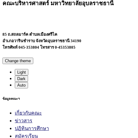
คณะบริหารศาสตร์ มหาวิทยาลัยอุบลราชธานี
85 ถ.สถลมาร์ค ตำบลเมืองศรีไค
อำเภอวารินชำราบ จังหวัดอุบลราชธานี 34190
โทรศัพท์ 045-353804 โทรสาร 0-45353805
Change theme
Light
Dark
Auto
ข้อมูลคณะฯ
เกี่ยวกับคณะ
ข่าวสาร
ปฏิทินการศึกษา
สมัครเรียน