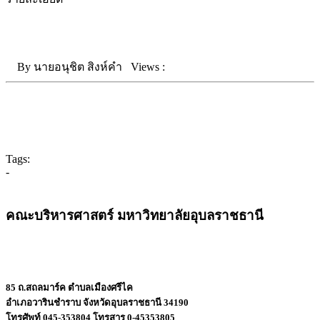
By
นายอนุชิต สิงห์คำ
Views :
Tags:
-
คณะบริหารศาสตร์ มหาวิทยาลัยอุบลราชธานี
85 ถ.สถลมาร์ค ตำบลเมืองศรีไค
อำเภอวารินชำราบ จังหวัดอุบลราชธานี 34190
โทรศัพท์ 045-353804 โทรสาร 0-45353805