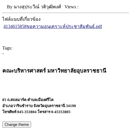
By
นางสุประวีณ์ วติวุฒิพงศ์
Views :
ไฟล์แนบที่เกี่ยวข้อง
4134615858ขอความอนุเคราะห์ประชาสัมพันธ์.pdf
Tags:
-
คณะบริหารศาสตร์ มหาวิทยาลัยอุบลราชธานี
85 ถ.สถลมาร์ค ตำบลเมืองศรีไค
อำเภอวารินชำราบ จังหวัดอุบลราชธานี 34190
โทรศัพท์ 045-353804 โทรสาร 0-45353805
Change theme